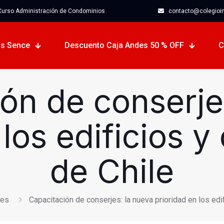
urso Administración de Condominios
contacto@colegioinm
s Sence
Descuento Caja Andes 50 % OFF
C
ón de conserje
 los edificios 
de Chile
jes
Capacitación de conserjes: la nueva prioridad en los ed