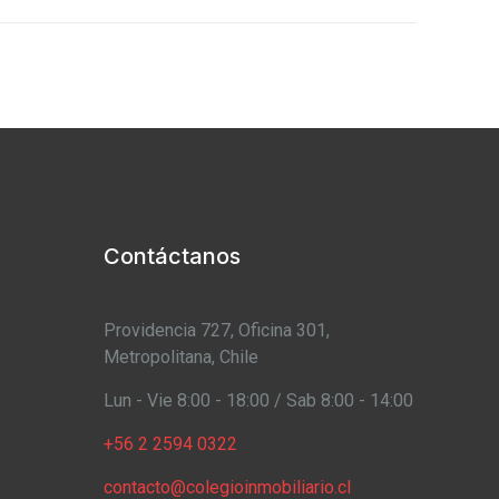
Contáctanos
Providencia 727, Oficina 301,
Metropolitana, Chile
Lun - Vie 8:00 - 18:00 / Sab 8:00 - 14:00
+56 2 2594 0322
contacto@colegioinmobiliario.cl