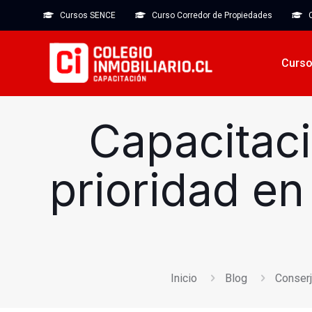
Cursos SENCE
Curso Corredor de Propiedades
C
Curso
Capacitaci
prioridad en
Inicio
Blog
Conser