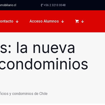
obiliario.cl
+56 2 3210 0048
ontacto
Acceso Alumnos
s: la nueva
y condominios
ificios y condominios de Chile