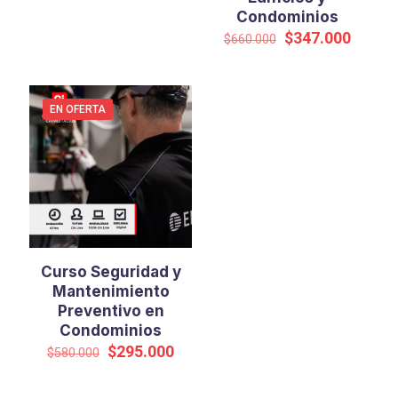
era:
es:
Condominios
$360.000.
$188.000.
El
El
$
347.000
$
660.000
precio
precio
original
actual
era:
es:
$660.000.
$347.0
EN OFERTA
Curso Seguridad y
Mantenimiento
Preventivo en
Condominios
El
El
$
295.000
$
580.000
precio
precio
original
actual