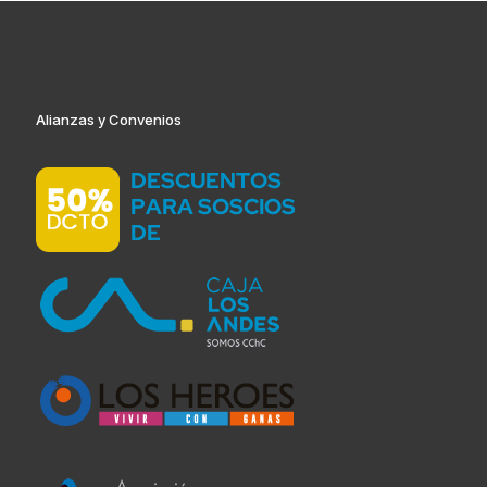
era:
es:
$580.000.
$295.000.
Alianzas y Convenios