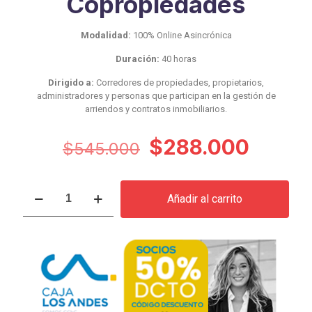
Copropiedades
Modalidad:
100% Online Asincrónica
Duración:
40 horas
Dirigido a:
Corredores de propiedades, propietarios,
administradores y personas que participan en la gestión de
arriendos y contratos inmobiliarios.
El
El
$
288.000
$
545.000
precio
preci
original
actual
Curso
Añadir al carrito
Administración
era:
es:
Financiera
$545.000.
$288.
para
Copropiedades
cantidad