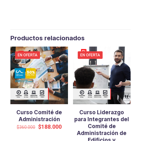
Productos relacionados
EN OFERTA
EN OFERTA
Curso Comité de
Curso Liderazgo
Administración
para Integrantes del
El
El
Comité de
$
188.000
$
360.000
precio
precio
Administración de
original
actual
Edificios y