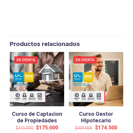
Productos relacionados
EN OFERTA
EN OFERTA
Curso de Captacion
Curso Gestor
de Propiedades
Hipotecario
El
El
El
El
$
175.000
$
174.500
$
315.000
$
309.000
precio
precio
precio
precio