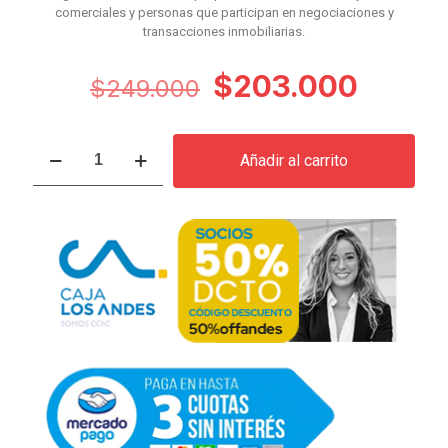
comerciales y personas que participan en negociaciones y
transacciones inmobiliarias.
El
El
$
203.000
$
249.000
precio
preci
original
actual
Curso
Añadir al carrito
de
era:
es:
Negociación
$249.000.
$203.
Inmobiliaria
cantidad