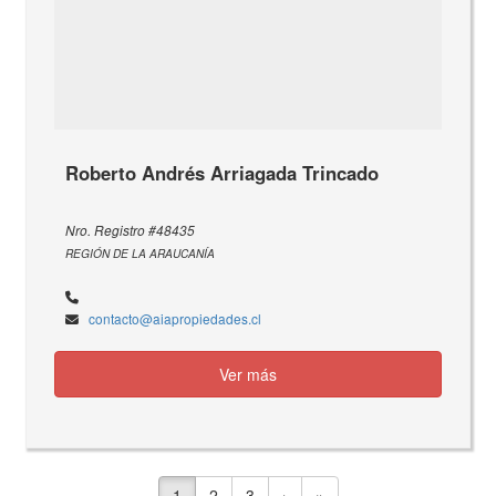
Roberto Andrés Arriagada Trincado
Nro. Registro #48435
REGIÓN DE LA ARAUCANÍA
contacto@aiapropiedades.cl
Ver más
1
2
3
›
»