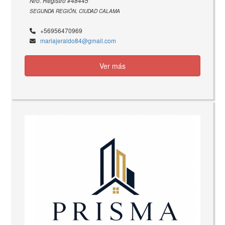
Nro. Registro #48445
SEGUNDA REGIÓN, CIUDAD CALAMA
+56956470969
mariajeraldo84@gmail.com
Ver más