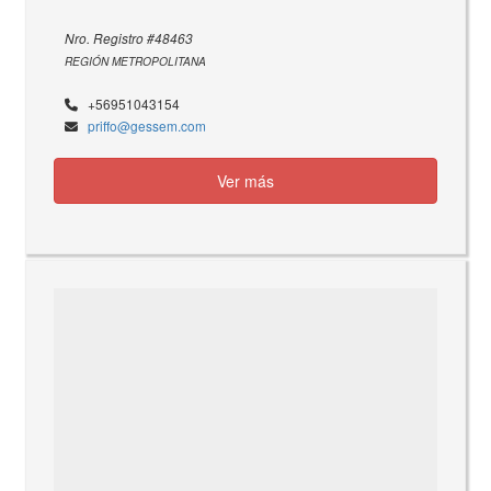
Nro. Registro #48463
REGIÓN METROPOLITANA
+56951043154
priffo@gessem.com
Ver más