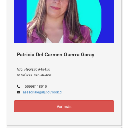
Patricia Del Carmen Guerra Garay
Nro. Registro #48456
REGIÓN DE VALPARAISO
+56998118616
asesorialegal@outlook.cl
Ver más