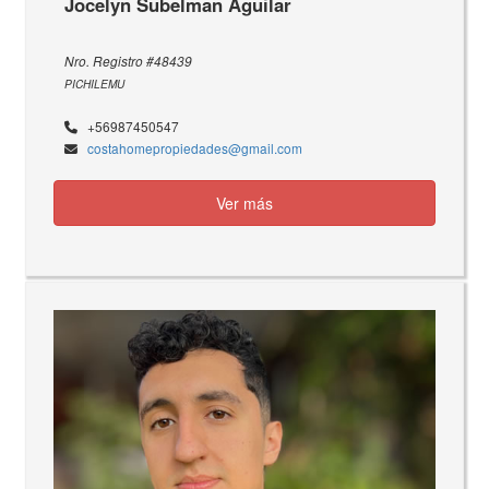
Jocelyn Subelman Aguilar
Nro. Registro #48439
PICHILEMU
+56987450547
costahomepropiedades@gmail.com
Ver más