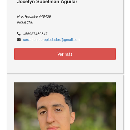
Jocelyn Subelman Aguilar
Nro. Registro #48439
PICHILEMU
+56987450547
costahomepropiedades@gmail.com
Ver más