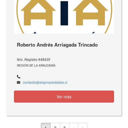
Roberto Andrés Arriagada Trincado
Nro. Registro #48435
REGIÓN DE LA ARAUCANÍA
contacto@aiapropiedades.cl
Ver más
1
2
3
›
»