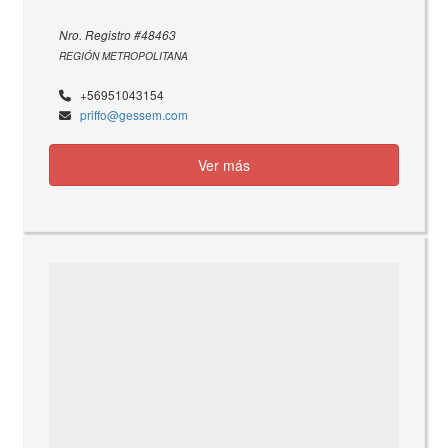
Nro. Registro #48463
REGIÓN METROPOLITANA
+56951043154
priffo@gessem.com
Ver más