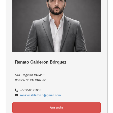
Renato Calderón Bórquez
Nro. Registro #48458
REGIÓN DE VALPARAÍSO
+56958671968
renatocalderon.b@gmail.com
Ver más