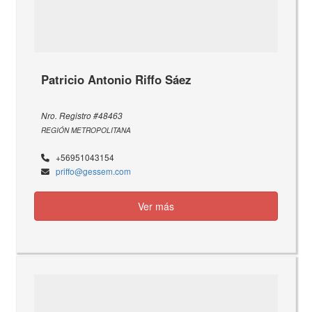
Patricio Antonio Riffo Sáez
Nro. Registro #48463
REGIÓN METROPOLITANA
+56951043154
priffo@gessem.com
Ver más