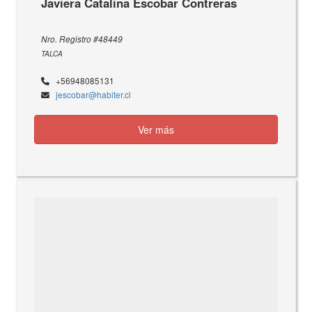
Javiera Catalina Escobar Contreras
Nro. Registro #48449
TALCA
+56948085131
jescobar@habiter.cl
Ver más