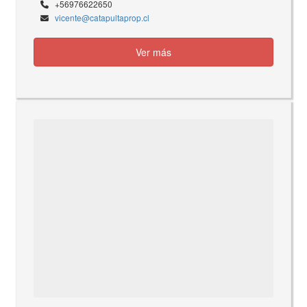
+56976622650
vicente@catapultaprop.cl
Ver más